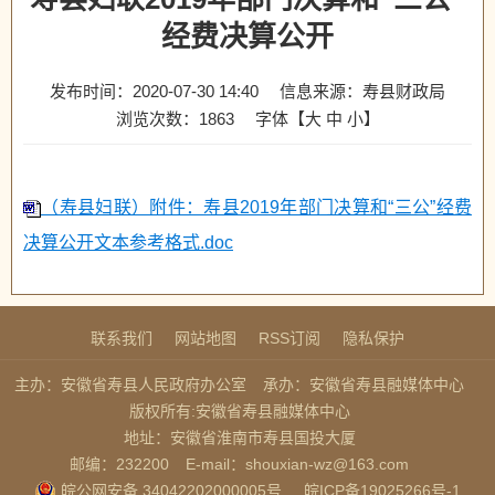
经费决算公开
发布时间：2020-07-30 14:40
信息来源：寿县财政局
浏览次数：
1863
字体【
大
中
小
】
（寿县妇联）附件：寿县2019年部门决算和“三公”经费
决算公开文本参考格式.doc
联系我们
网站地图
RSS订阅
隐私保护
主办：安徽省寿县人民政府办公室
承办：安徽省寿县融媒体中心
版权所有:安徽省寿县融媒体中心
地址：安徽省淮南市寿县国投大厦
邮编：232200
E-mail：shouxian-wz@163.com
皖公网安备 34042202000005号
皖ICP备19025266号-1