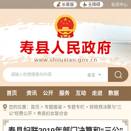
长辈版
无障碍
会员中心
首页
资讯
公开
服务
互动
走进
数据
新媒体
您的位置：
首页
>
专题报道
>
专题专栏
>
财政预决算与“三
公”经费公开
>
寿县妇女联合会
寿县妇联2019年部门决算和“三公”