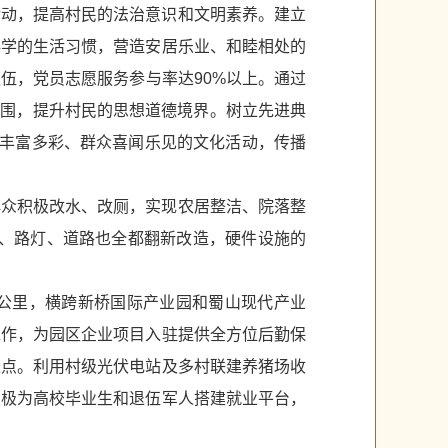
活动，提高村民的法治意识和文明素养。建立
科学的生活习惯，营造安居乐业、和睦相处的
伍，党员志愿服务参与率达90%以上。通过
务氛围，提升村民的思想道德境界。树立先进典
织丰富多彩、群众喜闻乐见的文化活动，传播
群众积极改水、改厕，实现农居整洁、院落整
道、路灯、道路也全都翻新改造，硬件设施的
方公里，横跨新桥国际产业园和蜀山现代产业
工作，为园区企业项目入驻提供全方位后勤保
长点。利用村级光伏电站及多村联建养猪场收
积极为高校毕业生和退伍军人搭建就业平台，