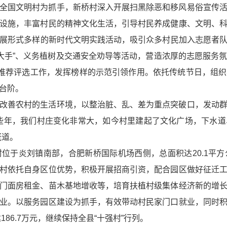
全国文明村为抓手，新桥村深入开展扫黑除恶和移风易俗宣传
设施，丰富村民的精神文化生活，引导村民养成健康、文明、
展形式多样的新时代文明实践活动，吸引众多村民加入志愿者队
手拉大手”、义务植树及交通安全劝导等活动，营造浓厚的志愿服
庭推荐评选工作，发挥榜样的示范引领作用。依托传统节日，组
台阶。
改善农村的生活环境，以整治脏、乱、差为重点突破口，发动
些年，我们村庄变化非常大，如今村里建起了文化广场，下水
慨道。
村位于炎刘镇南部，合肥新桥国际机场西侧，总面积达20.1平
村依托自身区位优势，积极开展招商引资，配合园区做好征迁
门面房租金、苗木基地增收等，培育扶植村级集体经济新的增
业。以服务园区建设为抓手，有效带动村民家门口就业，同时
86.7万元，继续保持全县“十强村”行列。