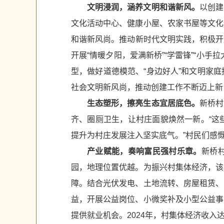
文明浸润，涵养文明和谐新风。
以创建
文化活动中心、健康小屋、农家书屋等文化
和谐新风尚。推动新时代文明实践，积极开
开展“情暖夕阳，爱满新桥”“学雷锋”“小
型，做好道德模范、“身边好人”和文明家
社会文明新风尚，推动创建工作不断迈上新
生态塑形，擦亮生态宜居底色。
新桥村
齐、圈厕卫生，让村庄面貌焕然一新。“这
提升为村庄发展注入坚实底气。”村民们感
产业赋能，奏响富民强村乐章。
新桥
园，地理位置优越。为振兴村集体经济，该
障。结合光伏发电、土地流转、房屋租赁、
益，开展公益岗位、小微奖补及小型公益事
提供就业机会。2024年，村集体经济收入达1