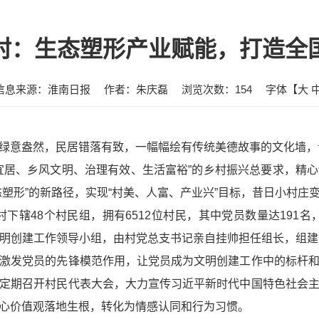
村：生态塑形产业赋能，打造全
信息来源：淮南日报
作者：朱庆磊
浏览次数：
154
字体【
大
绿意盎然，民居错落有致，一幅幅绘有传统美德故事的文化墙，
宜居、乡风文明、治理有效、生活富裕”的乡村振兴总要求，精
塑形”的新路径，实现“村美、人富、产业兴”目标，昔日小村庄
桥村下辖48个村民组，拥有6512位村民，其中党员数量达191
明创建工作领导小组，由村党总支书记亲自挂帅担任组长，组建
激发党员的先锋模范作用，让党员成为文明创建工作中的标杆
定期召开村民代表大会，大力宣传习近平新时代中国特色社会
心价值观落地生根，转化为情感认同和行为习惯。