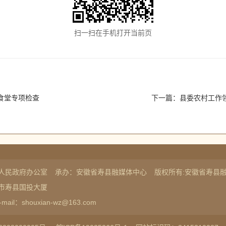
扫一扫在手机打开当前页
园食堂专项检查
下一篇：
县委农村工作领导小组扩
人民政府办公室
承办：安徽省寿县融媒体中心
版权所有:安徽省寿县
市寿县国投大厦
-mail：shouxian-wz@163.com