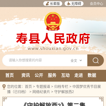
长辈版
无障碍
会员中心
首页
资讯
公开
服务
互动
走进
数据
新媒体
您的位置：
首页
>
专题报道
>
归档专栏
>
中国梦优秀节目展
播（已归档）
>
网络纪录片
>
守护解放西2
《守护解放西2》第二集