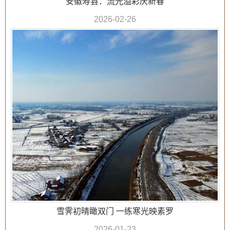
安徽寿县：流光溢彩庆新春
2026-02-26
雪霁初晴瞰双门 一练寒光映素罗
2026-01-23