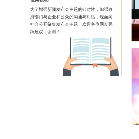
2025年11月19日
为了增强新闻发布会主题的针对性，加强政
府部门与企业和公众的沟通与对话，现面向
寿县研学线路发布会
2025年11月14日
社会公开征集发布会主题，欢迎各位网友踊
国家卫生健康委就介绍“推广三明医改经验、
跃建议，谢谢！
深化以公益性为导向的公立医院改革”有关情
况举行新闻发布会
2025年9月29日
板桥镇2025年秋季秸秆禁烧工作新闻发布会
2025年9月29日
寿州古城2025秋季系列文旅活动新闻发布会
2025年9月2日
2024年度寿县数字城管系统运行情况通报新
闻发布会
2025年3月20日
寿县设施农业用地管理办法（试行） 的新闻
发布会
2024年12月3日
“月”中国“月”圆满—我在寿州古城过中秋 寿