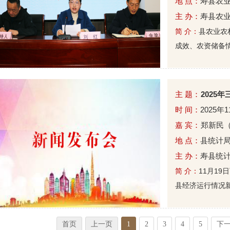
地 点：
寿县农
主 办：
寿县农
简 介：
县农业农
成效、农资储备情况
主 题：
2025
时 间：
2025年
嘉 宾：
郑新民
地 点：
县统计
主 办：
寿县统
简 介：
11月1
县经济运行情况新
首页
上一页
1
2
3
4
5
下