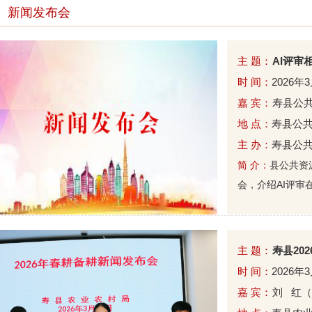
新闻发布会
主 题：
AI评审
时 间：
2026年
嘉 宾：
寿县公共
地 点：
寿县公
主 办：
寿县公
简 介：
县公共资
会，介绍AI评审
主 题：
寿县20
时 间：
2026年
嘉 宾：
刘 红