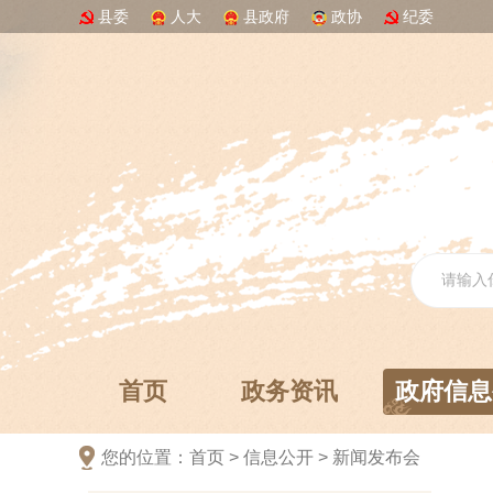
县委
人大
县政府
政协
纪委
发布会
2024年12月3日
“月”中国“月”圆满—我在寿州古城过中秋 寿
县2024年中秋文旅活动新闻发布会实录
2024年9月4日
AI评审相关问题解答发布会
2026年3月31
日
寿县2026年春耕备耕新闻发布会
2026年3
月24日
2025年三季度全县经济运行情况发布会
2025年11月19日
寿县研学线路发布会
2025年11月14日
首页
政务资讯
政府信息
国家卫生健康委就介绍“推广三明医改经验、
深化以公益性为导向的公立医院改革”有关情
况举行新闻发布会
2025年9月29日
您的位置：
首页
>
信息公开
>
新闻发布会
板桥镇2025年秋季秸秆禁烧工作新闻发布会