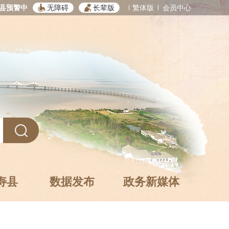
县预警中
无障碍
长辈版
繁体版
会员中心
寿县
数据发布
政务新媒体