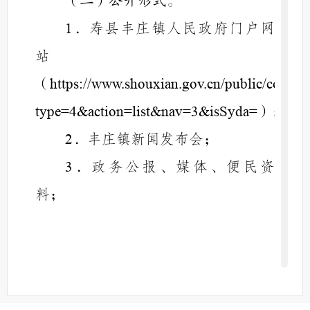
（二）公开形式。
．寿县丰庄镇人民政府门户网
1
站
（
https://www.shouxian.gov.cn/public/colu
）；
type=4&action=list&nav=3&isSyda=
．
丰庄镇
新闻发布会；
2
．
政务公报、媒体、便民资
3
料
；
．现场查阅点：
4
丰庄镇便民服务中心大厅
，办公
地址：
寿县丰庄镇人民政府
；办公时
间：法定工作日
上午
下
8
:00-12:00