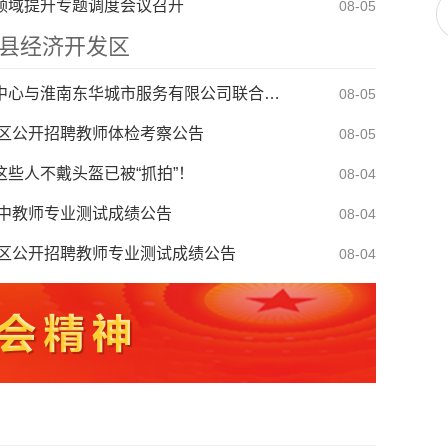
领域提升专题调度会议召开
08-05
电梯处置（二次）谈判公告
08-07
县经济开发区
寿县机关事务管理服务中心与淮南东华城市服务有限公司联合公开招聘物业服务工作人员公告
08-05
校区公开招聘教师体检考察公告
08-05
这些人不戴头盔已被“抓拍”！
08-04
高中教师专业测试成绩公告
08-04
校区公开招聘教师专业测试成绩公告
08-04
届青歌赛决赛公告
08-03
淮南王墓景点门票听证会有关事项公告
08-03
部接访安排表
07-31
暑炎夏，筑牢健康防线
07-31
电梯处置（二次）谈判公告
08-07