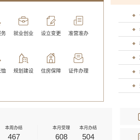
服务
就业创业
设立变更
准营准办
交通出行
旅游观
抚恤
规划建设
住房保障
证件办理
公用事业
医疗卫
本周办结
本月受理
本月办结
467
608
504