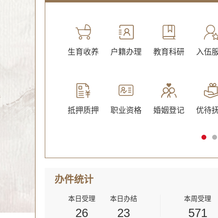
绿化
文化体育
生育收养
户籍办理
教育科研
入伍
抵押质押
职业资格
婚姻登记
优待
办件
统计
本日受理
本日办结
本周受理
26
23
571