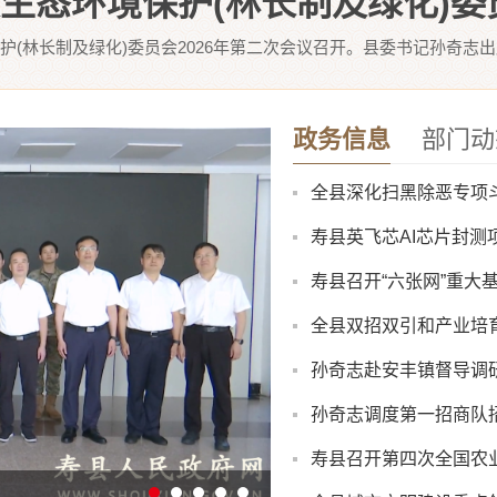
护(林长制及绿化)委员会2026年第二次会议召开。县委书记孙奇志出
政务信息
部门动
全县深化扫黑除恶专项
寿县英飞芯AI芯片封测
寿县召开“六张网”重大
全县双招双引和产业培
孙奇志赴安丰镇督导调
孙奇志调度第一招商队
寿县召开第四次全国农
八月卫生防病提示：酷
展集中调研