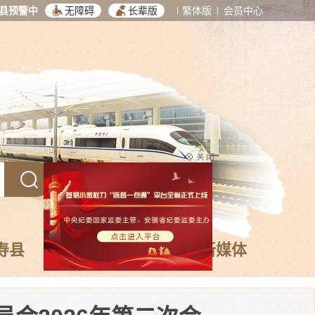
县预警中
无障碍
长辈版
繁体版
会员中心
寿县
数据发布
政务新媒体