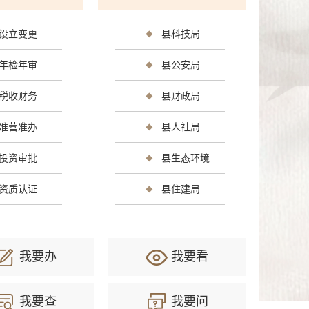
设立变更
县科技局
年检年审
县公安局
光
消费维权
公共安全
司法公证
环保绿化
文化体
税收财务
县财政局
准营准办
县人社局
生
社会保障（社会保险、社会救助）
其他
投资审批
县生态环境分局
资质认证
县住建局
我要办
我要看
我要查
我要问