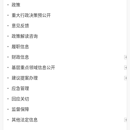
政策
重大行政决策预公开
意见反馈
政策解读咨询
履职信息
财政信息
基层重点领域信息公开
建议提案办理
应急管理
回应关切
监督保障
其他法定信息