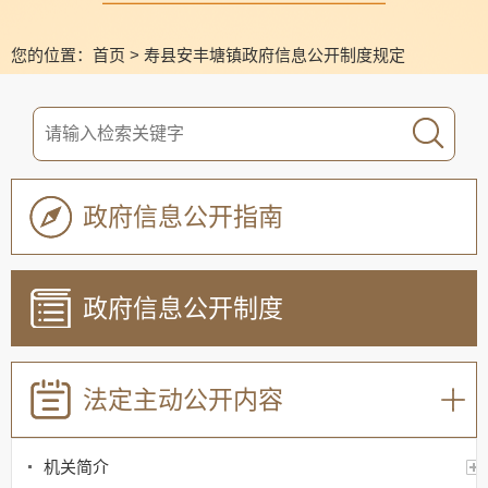
您的位置：
首页
>
寿县安丰塘镇政府信息公开制度规定
政府信息公开指南
政府信息公开制度
法定主动公开内容
机关简介