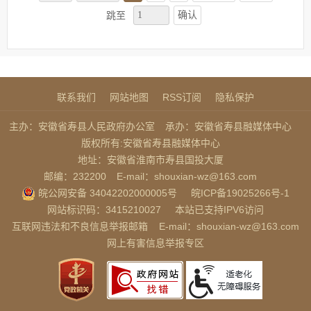
确认
跳至
联系我们
网站地图
RSS订阅
隐私保护
主办：安徽省寿县人民政府办公室
承办：安徽省寿县融媒体中心
版权所有:安徽省寿县融媒体中心
地址：安徽省淮南市寿县国投大厦
邮编：232200
E-mail：shouxian-wz@163.com
皖公网安备 34042202000005号
皖ICP备19025266号-1
网站标识码：3415210027
本站已支持IPV6访问
互联网违法和不良信息举报邮箱
E-mail：shouxian-wz@163.com
网上有害信息举报专区