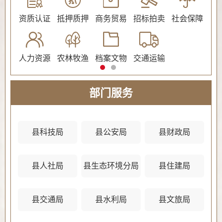
公证
资质认证
抵押质押
商务贸易
招标拍卖
社会保障
民
人力资源
农林牧渔
档案文物
交通运输
法
部门服务
县科技局
县公安局
县财政局
县人社局
县生态环境分局
县住建局
县
县交通局
县水利局
县文旅局