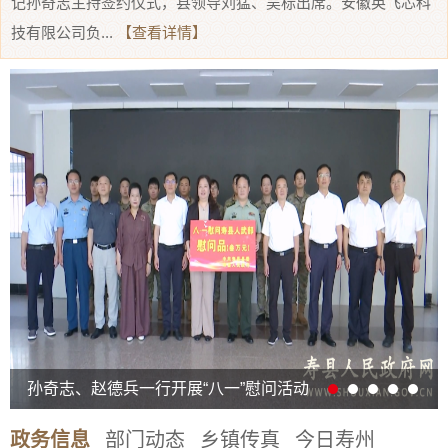
记孙奇志主持签约仪式，县领导刘猛、吴标出席。安徽英飞芯科
技有限公司负...
【查看详情】
孙奇志、赵德兵一行开展“八一”慰问活动
政务信息
部门动态
乡镇传真
今日寿州