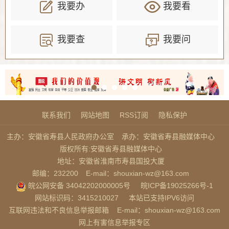
我要办
我要看
我要查
我要问
联系我们
网站地图
RSS订阅
隐私保护
主办：安徽省寿县人民政府办公室
承办：安徽省寿县融媒体中心
版权所有:安徽省寿县融媒体中心
地址：安徽省淮南市寿县国投大厦
邮编：232200
E-mail：shouxian-wz@163.com
皖公网安备 34042202000005号
皖ICP备19025266号-1
网站标识码：3415210027
本站已支持IPV6访问
互联网违法和不良信息举报邮箱
E-mail：shouxian-wz@163.com
网上有害信息举报专区