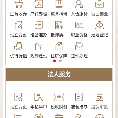
公证
生育收养
户籍办理
教育科研
入伍服务
就业创业
交
社会保障（社会保险、社会救助）
设立变更
准营准办
抵押质押
职业资格
婚姻登记
环
优待抚恤
规划建设
住房保障
证件办理
法人服务
教育
设立变更
年检年审
税收财务
准营准办
投资审批
环