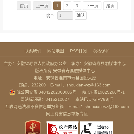
首页
上一页
1
2
3
下一页
尾页
确认
跳至
联系我们
网站地图
RSS订阅
隐私保护
主办：安徽省寿县人民政府办公室
承办：安徽省寿县融媒体中心
版权所有:安徽省寿县融媒体中心
地址：安徽省淮南市寿县国投大厦
邮编：232200
E-mail：shouxian-wz@163.com
皖公网安备 34042202000005号
皖ICP备19025266号-1
网站标识码：3415210027
本站已支持IPV6访问
互联网违法和不良信息举报邮箱
E-mail：shouxian-wz@163.com
网上有害信息举报专区