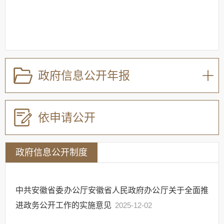
政府信息公开年报
依申请公开
政府信息公开制度
中共安徽省委办公厅安徽省人民政府办公厅关于全面推
进政务公开工作的实施意见
2025-12-02