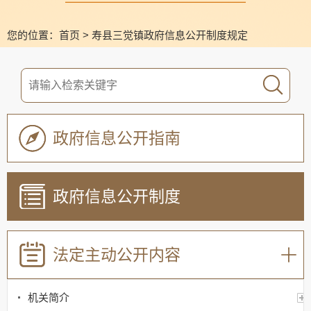
您的位置：
首页
>
寿县三觉镇政府信息公开制度规定
政府信息公开指南
政府信息公开制度
法定主动公开内容
机关简介