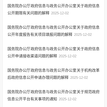
国务院办公厅政府信息与政务公开办公室关于政府信息
公开期限有关问题的解释
2025-12-02
国务院办公厅政府信息与政务公开办公室关于政府信息
公开年度报告有关项目填报问题的解释
2025-12-02
国务院办公厅政府信息与政务公开办公室关于政府信息
公开申请接收渠道问题的解释
2025-12-02
国务院办公厅政府信息与政务公开办公室关于机构改革
后政府信息公开申请办理问题的解释
2025-12-02
国务院办公厅政府信息与政务公开办公室关于规范政府
信息公开平台有关事项的通知
2025-12-02