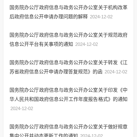
国务院办公厅政府信息与政务公开办公室关于机构改革
后政府信息公开申请办理问题的解释
2024-12-02
国务院办公厅政府信息与政务公开办公室关于规范政府
信息公开平台有关事项的通知
2024-12-02
国务院办公厅政府信息与政务公开办公室关于转发《江
苏省政府信息公开申请办理答复规范》的函
2024-12-02
国务院办公厅政府信息与政务公开办公室关于印发《中
华人民共和国政府信息公开工作年度报告格式》的通知
2024-12-02
国务院办公厅政府信息与政务公开办公室关于做好规章
集中公开并动态更新工作的通知
2024-12-02