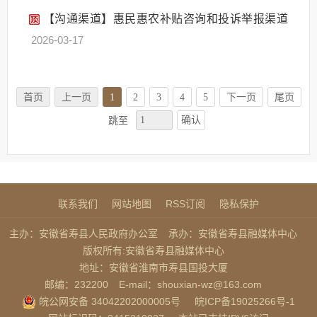
【沟通渠道】惠民惠农补贴咨询和投诉举报渠道
2026-03-17
首页
上一页
1
2
3
4
5
下一页
尾页
确认
跳至
联系我们
网站地图
RSS订阅
隐私保护
主办：安徽省寿县人民政府办公室
承办：安徽省寿县融媒体中心
版权所有:安徽省寿县融媒体中心
地址：安徽省淮南市寿县国投大厦
邮编：232200
E-mail：shouxian-wz@163.com
皖公网安备 34042202000005号
皖ICP备19025266号-1