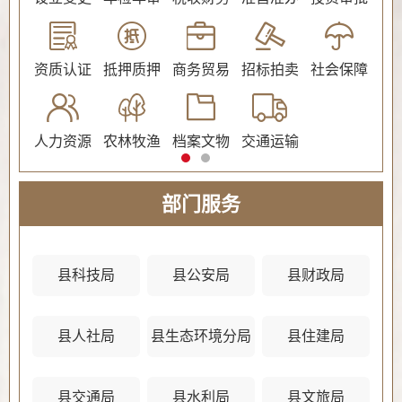
公证
资质认证
抵押质押
商务贸易
招标拍卖
社会保障
民
人力资源
农林牧渔
档案文物
交通运输
法
部门服务
县科技局
县公安局
县财政局
县人社局
县生态环境分局
县住建局
县
县交通局
县水利局
县文旅局