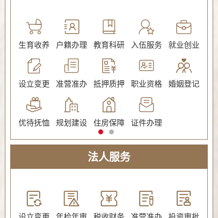
公证
生育收养
户籍办理
教育科研
入伍服务
就业创业
交
社会保障（社会保险、社会救助）
设立变更
准营准办
抵押质押
职业资格
婚姻登记
环
优待抚恤
规划建设
住房保障
证件办理
法人服务
教育
设立变更
年检年审
税收财务
准营准办
投资审批
环