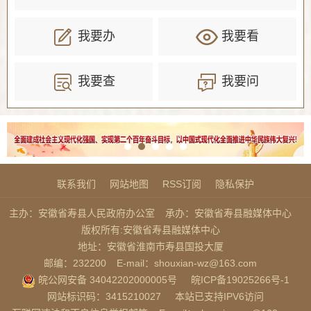
我要办
我要看
我要查
我要问
联系我们
网站地图
RSS订阅
隐私保护
主办：安徽省寿县人民政府办公室
承办：安徽省寿县融媒体中心
版权所有:安徽省寿县融媒体中心
地址：安徽省淮南市寿县国投大厦
邮编：232200
E-mail：shouxian-wz@163.com
皖公网安备 34042202000005号
皖ICP备19025266号-1
网站标识码：3415210027
本站已支持IPV6访问