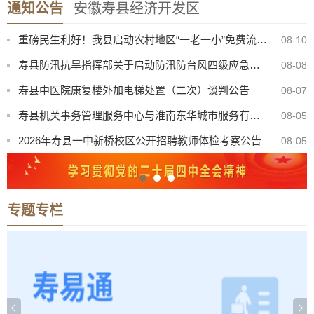
通知公告
安徽寿县经济开发区
寿县疾病预防控制中心（寿县卫生监督所）2026年传染病核酸检测试剂及耗材询价通知书
08-10
重磅民生利好！我县启动农村地区“一老一小”免费流感疫苗接种需求摸底
08-10
寿县防汛抗旱指挥部关于启动防汛防台风四级应急响应的通知
08-08
寿县中医院康复楼外加电梯处置（二次）谈判公告
08-07
寿县机关事务管理服务中心与淮南东华城市服务有限公司联合公开招聘物业服务工作人员公告
08-05
2026年寿县一中新桥校区公开招聘教师体检考察公告
08-05
【曝光·第104期】寿县这些人不戴头盔已被“抓拍”！
08-04
2026年寿县公开选调高中教师专业测试成绩公告
08-04
专题专栏
寿县科技学校新校区食堂招募合作方公告
08-10
关于台风“白海豚”影响期间城区车辆临时避险停放的友情公告
08-10
寿县疾病预防控制中心（寿县卫生监督所）2026年传染病核酸检测试剂及耗材询价通知书
08-10
重磅民生利好！我县启动农村地区“一老一小”免费流感疫苗接种需求摸底
08-10