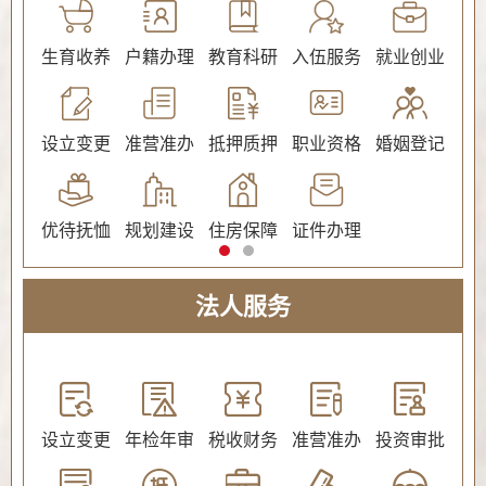
公证
生育收养
户籍办理
教育科研
入伍服务
就业创业
交
社会保障（社会保险、社会救助）
设立变更
准营准办
抵押质押
职业资格
婚姻登记
环
优待抚恤
规划建设
住房保障
证件办理
法人服务
教育
设立变更
年检年审
税收财务
准营准办
投资审批
环