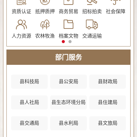
公证
资质认证
抵押质押
商务贸易
招标拍卖
社会保障
民
人力资源
农林牧渔
档案文物
交通运输
法
部门服务
县科技局
县公安局
县财政局
县人社局
县生态环境分局
县住建局
县
县交通局
县水利局
县文旅局