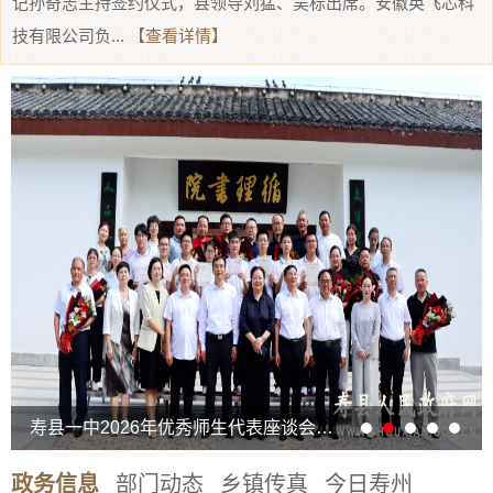
记孙奇志主持签约仪式，县领导刘猛、吴标出席。安徽英飞芯科
技有限公司负...
【查看详情】
寿县一中2026年优秀师生代表座谈会召开
政务信息
部门动态
乡镇传真
今日寿州