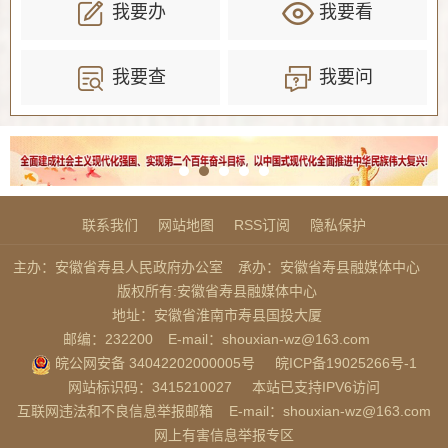
我要办
我要看
我要查
我要问
联系我们
网站地图
RSS订阅
隐私保护
主办：安徽省寿县人民政府办公室
承办：安徽省寿县融媒体中心
版权所有:安徽省寿县融媒体中心
地址：安徽省淮南市寿县国投大厦
邮编：232200
E-mail：shouxian-wz@163.com
皖公网安备 34042202000005号
皖ICP备19025266号-1
网站标识码：3415210027
本站已支持IPV6访问
互联网违法和不良信息举报邮箱
E-mail：shouxian-wz@163.com
网上有害信息举报专区