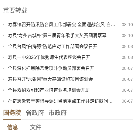
重要转载
寿春镇召开防汛防台风工作部署会 全面迎战台风“白海豚”
08-10
寿县“寿州古城杯”第三届青年歌手大奖赛圆满落幕
08-10
全县台风“白海豚”防范应对工作部署会议召开
08-08
寿县一中2026年优秀师生代表座谈会召开
08-08
全县深化扫黑除恶专项斗争动员部署会召开
08-07
寿县召开“六张网”重大基础设施项目谋划会
08-07
全县双招双引和产业培育业务培训会开班
08-07
孙奇志赴安丰镇督导调研当前重点工作并走访慰问特困家庭
08-07
2026年寿县公开选调高中教师专业测试成绩公告
08-04
国务院
省政府
市政府
寿县科技学校新校区食堂招募合作方公告
08-10
信息
文件
关于台风“白海豚”影响期间城区车辆临时避险停放的友情公告
08-10