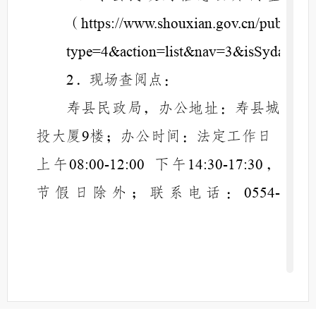
（
https://www.shouxian.gov.cn/public/
）
type=4&action=list&nav=3&isSyda=
．现场查阅点：
2
寿县
民政局
，办公地址：寿县城
投大厦
楼
；办公时间：法定工作日
9
上午
下午
，
0
8
:00-12:00
1
4
:30-17:
30
节假日除外；联系电话：
0554-
；
2751316
寿县民政局新闻发布会。
3 .
．其他：报刊、广播、电视
4
等。