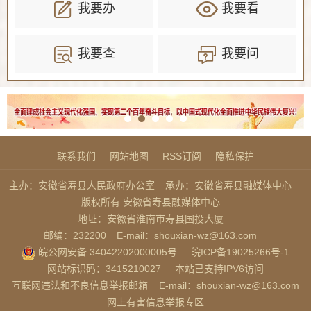
我要办
我要看
我要查
我要问
联系我们
网站地图
RSS订阅
隐私保护
主办：安徽省寿县人民政府办公室
承办：安徽省寿县融媒体中心
版权所有:安徽省寿县融媒体中心
地址：安徽省淮南市寿县国投大厦
邮编：232200
E-mail：shouxian-wz@163.com
皖公网安备 34042202000005号
皖ICP备19025266号-1
网站标识码：3415210027
本站已支持IPV6访问
互联网违法和不良信息举报邮箱
E-mail：shouxian-wz@163.com
网上有害信息举报专区