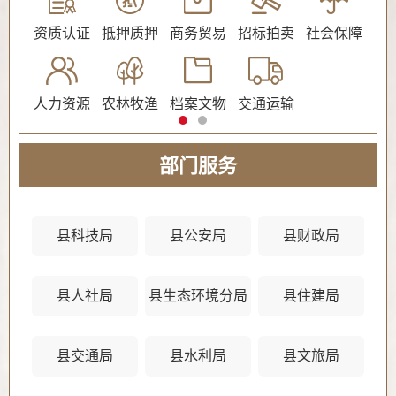
公证
资质认证
抵押质押
商务贸易
招标拍卖
社会保障
民
人力资源
农林牧渔
档案文物
交通运输
法
部门服务
县科技局
县公安局
县财政局
县人社局
县生态环境分局
县住建局
县
县交通局
县水利局
县文旅局