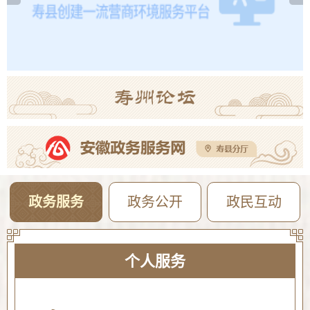
2026年寿县一中新桥校区公开招聘教师体检考察公告
08-05
【曝光·第104期】寿县这些人不戴头盔已被“抓拍”！
08-04
政务服务
政务公开
政民互动
个人服务