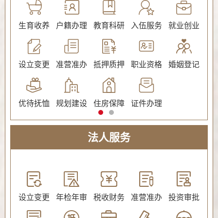
公证
生育收养
户籍办理
教育科研
入伍服务
就业创业
交
社会保障（社会保险、社会救助）
设立变更
准营准办
抵押质押
职业资格
婚姻登记
环
优待抚恤
规划建设
住房保障
证件办理
法人服务
教育
设立变更
年检年审
税收财务
准营准办
投资审批
环