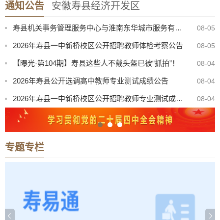
通知公告
安徽寿县经济开发区
寿县中医院康复楼外加电梯处置（二次）谈判公告
08-07
寿县机关事务管理服务中心与淮南东华城市服务有限公司联合公开招聘物业服务工作人员公告
08-05
2026年寿县一中新桥校区公开招聘教师体检考察公告
08-05
【曝光·第104期】寿县这些人不戴头盔已被“抓拍”！
08-04
2026年寿县公开选调高中教师专业测试成绩公告
08-04
2026年寿县一中新桥校区公开招聘教师专业测试成绩公告
08-04
“寿州古城杯”寿县第三届青歌赛决赛公告
08-03
关于召开寿县珍珠泉、淮南王墓景点门票听证会有关事项公告
08-03
专题专栏
8月份县直部门领导干部接访安排表
07-31
寿县防汛抗旱指挥部关于启动防汛防台风四级应急响应的通知
08-08
寿县中医院康复楼外加电梯处置（二次）谈判公告
08-07
寿县机关事务管理服务中心与淮南东华城市服务有限公司联合公开招聘物业服务工作人员公告
08-05