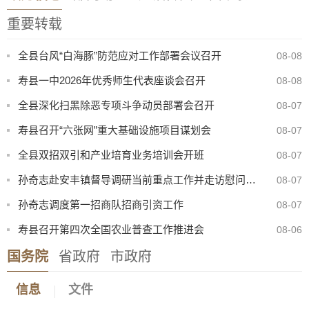
重要转载
全县台风“白海豚”防范应对工作部署会议召开
08-08
寿县一中2026年优秀师生代表座谈会召开
08-08
全县深化扫黑除恶专项斗争动员部署会召开
08-07
寿县召开“六张网”重大基础设施项目谋划会
08-07
全县双招双引和产业培育业务培训会开班
08-07
孙奇志赴安丰镇督导调研当前重点工作并走访慰问特困家庭
08-07
孙奇志调度第一招商队招商引资工作
08-07
寿县召开第四次全国农业普查工作推进会
08-06
国务院
省政府
市政府
8月份县直部门领导干部接访安排表
07-31
信息
文件
寿县防汛抗旱指挥部关于启动防汛防台风四级应急响应的通知
08-08