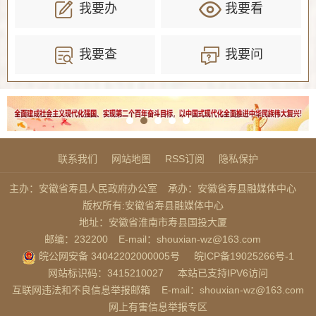
我要办
我要看
我要查
我要问
联系我们
网站地图
RSS订阅
隐私保护
主办：安徽省寿县人民政府办公室
承办：安徽省寿县融媒体中心
版权所有:安徽省寿县融媒体中心
地址：安徽省淮南市寿县国投大厦
邮编：232200
E-mail：shouxian-wz@163.com
皖公网安备 34042202000005号
皖ICP备19025266号-1
网站标识码：3415210027
本站已支持IPV6访问
互联网违法和不良信息举报邮箱
E-mail：shouxian-wz@163.com
网上有害信息举报专区