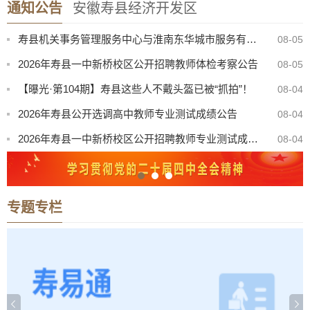
通知公告
安徽寿县经济开发区
寿县中医院康复楼外加电梯处置（二次）谈判公告
08-07
寿县机关事务管理服务中心与淮南东华城市服务有限公司联合公开招聘物业服务工作人员公告
08-05
2026年寿县一中新桥校区公开招聘教师体检考察公告
08-05
【曝光·第104期】寿县这些人不戴头盔已被“抓拍”！
08-04
2026年寿县公开选调高中教师专业测试成绩公告
08-04
2026年寿县一中新桥校区公开招聘教师专业测试成绩公告
08-04
“寿州古城杯”寿县第三届青歌赛决赛公告
08-03
关于召开寿县珍珠泉、淮南王墓景点门票听证会有关事项公告
08-03
专题专栏
8月份县直部门领导干部接访安排表
07-31
寿县防汛抗旱指挥部关于启动防汛防台风四级应急响应的通知
08-08
寿县中医院康复楼外加电梯处置（二次）谈判公告
08-07
寿县机关事务管理服务中心与淮南东华城市服务有限公司联合公开招聘物业服务工作人员公告
08-05