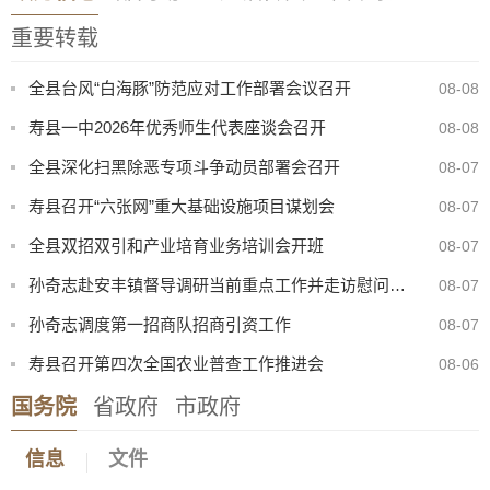
重要转载
全县台风“白海豚”防范应对工作部署会议召开
08-08
寿县一中2026年优秀师生代表座谈会召开
08-08
全县深化扫黑除恶专项斗争动员部署会召开
08-07
寿县召开“六张网”重大基础设施项目谋划会
08-07
全县双招双引和产业培育业务培训会开班
08-07
孙奇志赴安丰镇督导调研当前重点工作并走访慰问特困家庭
08-07
孙奇志调度第一招商队招商引资工作
08-07
寿县召开第四次全国农业普查工作推进会
08-06
国务院
省政府
市政府
8月份县直部门领导干部接访安排表
07-31
信息
文件
寿县防汛抗旱指挥部关于启动防汛防台风四级应急响应的通知
08-08