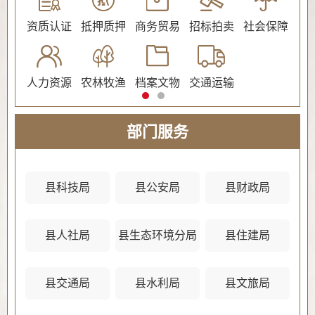
公证
资质认证
抵押质押
商务贸易
招标拍卖
社会保障
民
人力资源
农林牧渔
档案文物
交通运输
法
部门服务
县科技局
县公安局
县财政局
县人社局
县生态环境分局
县住建局
县
县交通局
县水利局
县文旅局