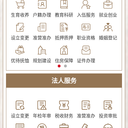
公证
生育收养
户籍办理
教育科研
入伍服务
就业创业
交
社会保障（社会保险、社会救助）
设立变更
准营准办
抵押质押
职业资格
婚姻登记
环
优待抚恤
规划建设
住房保障
证件办理
法人服务
教育
设立变更
年检年审
税收财务
准营准办
投资审批
环