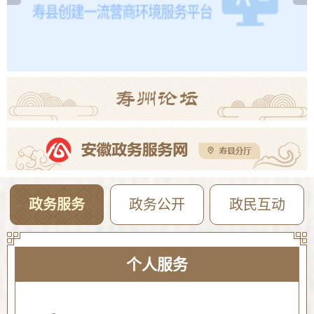
2026年寿县一中新桥校区公开招聘教师体检考察公告
08-05
【曝光·第104期】寿县这些人不戴头盔已被“抓拍”！
08-04
政务服务
政务公开
政民互动
个人服务