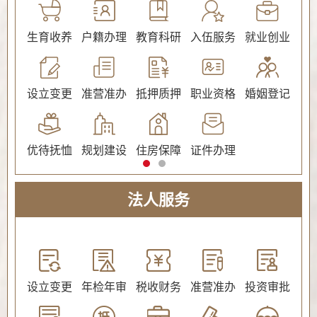
公证
生育收养
户籍办理
教育科研
入伍服务
就业创业
交
社会保障（社会保险、社会救助）
设立变更
准营准办
抵押质押
职业资格
婚姻登记
环
优待抚恤
规划建设
住房保障
证件办理
法人服务
教育
设立变更
年检年审
税收财务
准营准办
投资审批
环