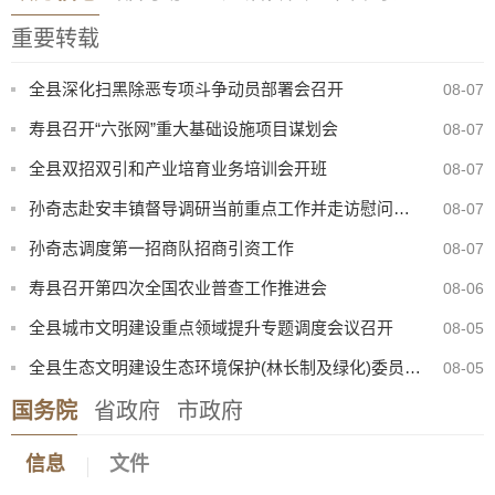
重要转载
全县深化扫黑除恶专项斗争动员部署会召开
08-07
寿县召开“六张网”重大基础设施项目谋划会
08-07
全县双招双引和产业培育业务培训会开班
08-07
孙奇志赴安丰镇督导调研当前重点工作并走访慰问特困家庭
08-07
孙奇志调度第一招商队招商引资工作
08-07
寿县召开第四次全国农业普查工作推进会
08-06
全县城市文明建设重点领域提升专题调度会议召开
08-05
全县生态文明建设生态环境保护(林长制及绿化)委员会2026年第二次会议召开
08-05
国务院
省政府
市政府
八月卫生防病提示：酷暑炎夏，筑牢健康防线
07-31
信息
文件
寿县中医院康复楼外加电梯处置（二次）谈判公告
08-07