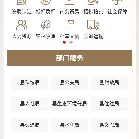
公证
资质认证
抵押质押
商务贸易
招标拍卖
社会保障
民
人力资源
农林牧渔
档案文物
交通运输
法
部门服务
县科技局
县公安局
县财政局
县人社局
县生态环境分局
县住建局
县
县交通局
县水利局
县文旅局