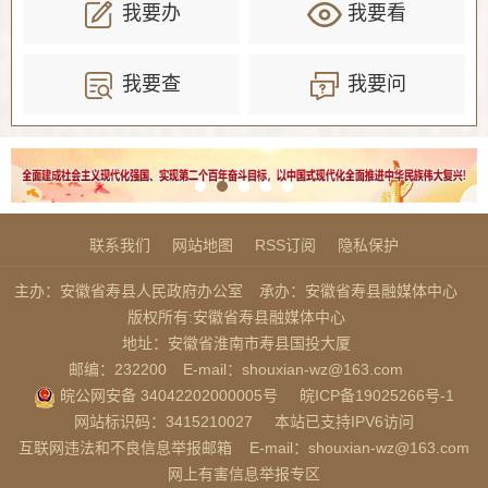
我要办
我要看
我要查
我要问
联系我们
网站地图
RSS订阅
隐私保护
主办：安徽省寿县人民政府办公室
承办：安徽省寿县融媒体中心
版权所有:安徽省寿县融媒体中心
地址：安徽省淮南市寿县国投大厦
邮编：232200
E-mail：shouxian-wz@163.com
皖公网安备 34042202000005号
皖ICP备19025266号-1
网站标识码：3415210027
本站已支持IPV6访问
互联网违法和不良信息举报邮箱
E-mail：shouxian-wz@163.com
网上有害信息举报专区