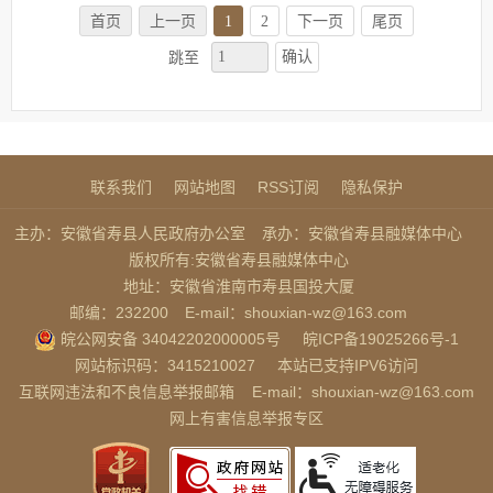
首页
上一页
1
2
下一页
尾页
确认
跳至
联系我们
网站地图
RSS订阅
隐私保护
主办：安徽省寿县人民政府办公室
承办：安徽省寿县融媒体中心
版权所有:安徽省寿县融媒体中心
地址：安徽省淮南市寿县国投大厦
邮编：232200
E-mail：shouxian-wz@163.com
皖公网安备 34042202000005号
皖ICP备19025266号-1
网站标识码：3415210027
本站已支持IPV6访问
互联网违法和不良信息举报邮箱
E-mail：shouxian-wz@163.com
网上有害信息举报专区