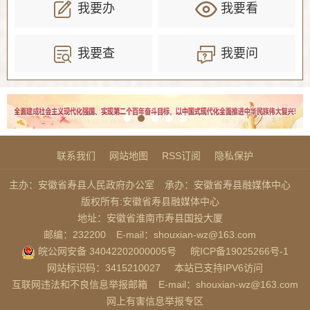
我要办
我要看
我要查
我要问
联系我们
网站地图
RSS订阅
隐私保护
主办：安徽省寿县人民政府办公室
承办：安徽省寿县融媒体中心
版权所有:安徽省寿县融媒体中心
地址：安徽省淮南市寿县国投大厦
邮编：232200
E-mail：shouxian-wz@163.com
皖公网安备 34042202000005号
皖ICP备19025266号-1
网站标识码：3415210027
本站已支持IPV6访问
互联网违法和不良信息举报邮箱
E-mail：shouxian-wz@163.com
网上有害信息举报专区