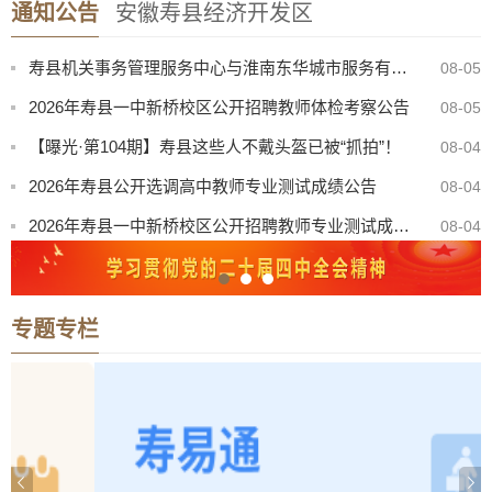
通知公告
安徽寿县经济开发区
寿县中医院康复楼外加电梯处置（二次）谈判公告
08-07
寿县机关事务管理服务中心与淮南东华城市服务有限公司联合公开招聘物业服务工作人员公告
08-05
2026年寿县一中新桥校区公开招聘教师体检考察公告
08-05
【曝光·第104期】寿县这些人不戴头盔已被“抓拍”！
08-04
2026年寿县公开选调高中教师专业测试成绩公告
08-04
2026年寿县一中新桥校区公开招聘教师专业测试成绩公告
08-04
“寿州古城杯”寿县第三届青歌赛决赛公告
08-03
关于召开寿县珍珠泉、淮南王墓景点门票听证会有关事项公告
08-03
专题专栏
8月份县直部门领导干部接访安排表
07-31
寿县防汛抗旱指挥部关于启动防汛防台风四级应急响应的通知
08-08
寿县中医院康复楼外加电梯处置（二次）谈判公告
08-07
寿县机关事务管理服务中心与淮南东华城市服务有限公司联合公开招聘物业服务工作人员公告
08-05