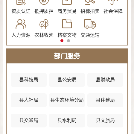
公证
资质认证
抵押质押
商务贸易
招标拍卖
社会保障
民
人力资源
农林牧渔
档案文物
交通运输
法
部门服务
县科技局
县公安局
县财政局
县人社局
县生态环境分局
县住建局
县
县交通局
县水利局
县文旅局