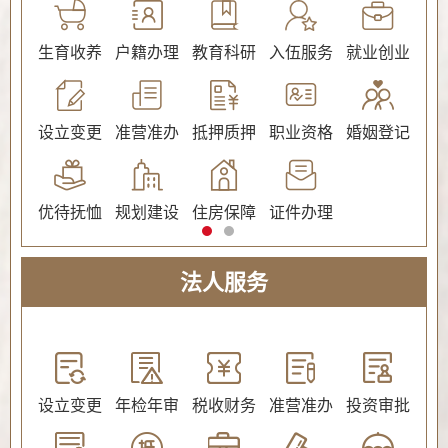
公证
生育收养
户籍办理
教育科研
入伍服务
就业创业
交
社会保障（社会保险、社会救助）
设立变更
准营准办
抵押质押
职业资格
婚姻登记
环
优待抚恤
规划建设
住房保障
证件办理
法人服务
教育
设立变更
年检年审
税收财务
准营准办
投资审批
环