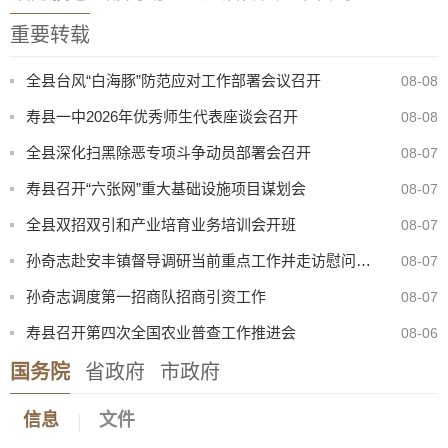
重要转载
全县台风“白海豚”防范应对工作部署会议召开
08-08
寿县一中2026年优秀师生代表座谈会召开
08-08
全县深化扫黑除恶专项斗争动员部署会召开
08-07
寿县召开“六张网”重大基础设施项目谋划会
08-07
全县双招双引和产业培育业务培训会开班
08-07
孙奇志赴安丰镇督导调研当前重点工作并走访慰问特困家庭
08-07
孙奇志调度第一招商队招商引资工作
08-07
寿县召开第四次全国农业普查工作推进会
08-06
国务院
省政府
市政府
8月份县直部门领导干部接访安排表
07-31
信息
文件
寿县防汛抗旱指挥部关于启动防汛防台风四级应急响应的通知
08-08