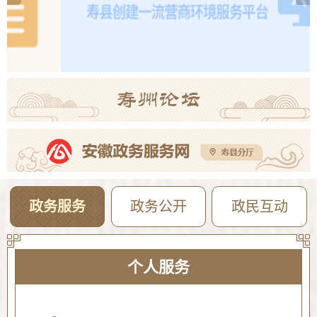
2026年寿县一中新桥校区公开招聘教师体检考察公告
08-05
【曝光·第104期】寿县这些人不戴头盔已被“抓拍”！
08-04
政务服务
政务公开
政民互动
个人服务