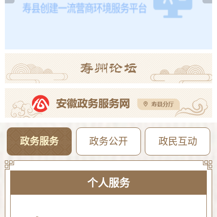
2026年寿县一中新桥校区公开招聘教师体检考察公告
08-05
【曝光·第104期】寿县这些人不戴头盔已被“抓拍”！
08-04
政务服务
政务公开
政民互动
个人服务