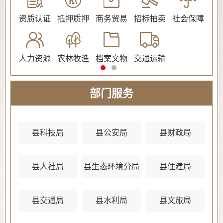
公证
资质认证
抵押质押
商务贸易
招标拍卖
社会保障
民
人力资源
农林牧渔
档案文物
交通运输
法
部门服务
县科技局
县公安局
县财政局
县人社局
县生态环境分局
县住建局
县
县交通局
县水利局
县文旅局