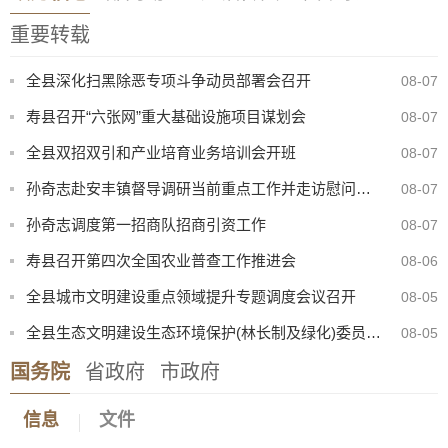
重要转载
全县深化扫黑除恶专项斗争动员部署会召开
08-07
寿县召开“六张网”重大基础设施项目谋划会
08-07
全县双招双引和产业培育业务培训会开班
08-07
孙奇志赴安丰镇督导调研当前重点工作并走访慰问特困家庭
08-07
孙奇志调度第一招商队招商引资工作
08-07
寿县召开第四次全国农业普查工作推进会
08-06
全县城市文明建设重点领域提升专题调度会议召开
08-05
全县生态文明建设生态环境保护(林长制及绿化)委员会2026年第二次会议召开
08-05
国务院
省政府
市政府
8月份县直部门领导干部接访安排表
07-31
信息
文件
寿县防汛抗旱指挥部关于启动防汛防台风四级应急响应的通知
08-08