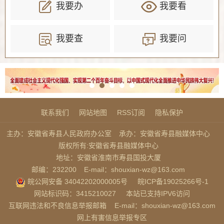
我要办
我要看
我要查
我要问
联系我们
网站地图
RSS订阅
隐私保护
主办：安徽省寿县人民政府办公室
承办：安徽省寿县融媒体中心
版权所有:安徽省寿县融媒体中心
地址：安徽省淮南市寿县国投大厦
邮编：232200
E-mail：shouxian-wz@163.com
皖公网安备 34042202000005号
皖ICP备19025266号-1
网站标识码：3415210027
本站已支持IPV6访问
互联网违法和不良信息举报邮箱
E-mail：shouxian-wz@163.com
网上有害信息举报专区