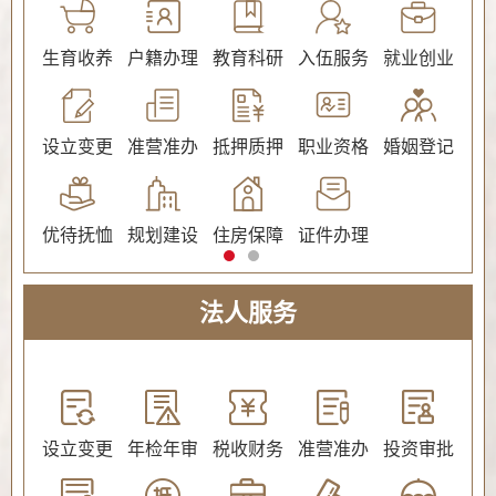
公证
生育收养
户籍办理
教育科研
入伍服务
就业创业
交
社会保障（社会保险、社会救助）
设立变更
准营准办
抵押质押
职业资格
婚姻登记
环
优待抚恤
规划建设
住房保障
证件办理
法人服务
教育
设立变更
年检年审
税收财务
准营准办
投资审批
环