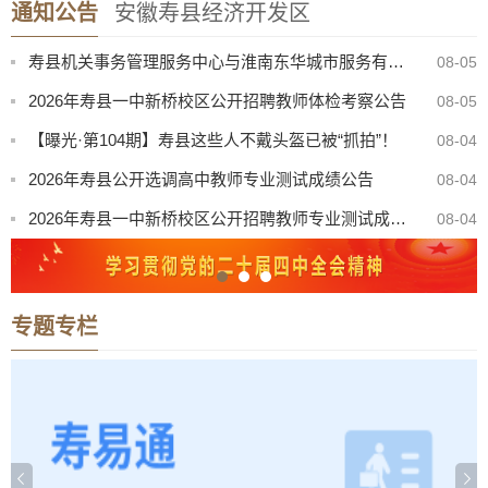
通知公告
安徽寿县经济开发区
寿县中医院康复楼外加电梯处置（二次）谈判公告
08-07
寿县机关事务管理服务中心与淮南东华城市服务有限公司联合公开招聘物业服务工作人员公告
08-05
2026年寿县一中新桥校区公开招聘教师体检考察公告
08-05
【曝光·第104期】寿县这些人不戴头盔已被“抓拍”！
08-04
2026年寿县公开选调高中教师专业测试成绩公告
08-04
2026年寿县一中新桥校区公开招聘教师专业测试成绩公告
08-04
“寿州古城杯”寿县第三届青歌赛决赛公告
08-03
关于召开寿县珍珠泉、淮南王墓景点门票听证会有关事项公告
08-03
专题专栏
8月份县直部门领导干部接访安排表
07-31
寿县防汛抗旱指挥部关于启动防汛防台风四级应急响应的通知
08-08
寿县中医院康复楼外加电梯处置（二次）谈判公告
08-07
寿县机关事务管理服务中心与淮南东华城市服务有限公司联合公开招聘物业服务工作人员公告
08-05