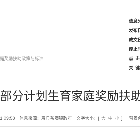
信息
发布
成文
废止
家庭奖励扶助政策与标准
点
击
关
键
农村部分计划生育家庭奖励扶
 09:58
信息来源：寿县茶庵镇政府
文字大小：[
大
中
小
]
背景