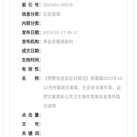
索
引
号：
/202401-00078
信息分类：
应急管理
内容分类：
发布日期：
2024-01-17 08:17
发布机构：
寿县茶庵镇政府
成文日期：
生效时间：
有
效
性：
名
称：
【预警信息及应对情况】茶庵镇2023年10-
12月份事故灾害类、社会安全事件类、自
然灾害类和公共卫生事件类等突发事件情
况说明
点
击
量：
文
号：
关
键
词：