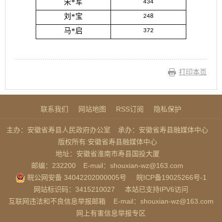
宋*军
434
刘*宝
248
马*启
372
打印本页
联系我们
网站地图
RSS订阅
隐私保护
主办：安徽省寿县人民政府办公室
承办：安徽省寿县融媒体中心
版权所有:安徽省寿县融媒体中心
地址：安徽省淮南市寿县国投大厦
邮编：232200
E-mail：shouxian-wz@163.com
皖公网安备 34042202000005号
皖ICP备19025266号-1
网站标识码：3415210027
本站已支持IPV6访问
互联网违法和不良信息举报邮箱
E-mail：shouxian-wz@163.com
网上有害信息举报专区