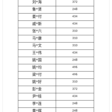
刘*海
372
鲁*贤
248
姜*付
434
戚*新
434
张*六
310
马*康
310
马*文
310
王*伟
434
姚*国
248
姚*均
496
梁*付
496
姚*好
310
彭*金
372
尹*桂
434
李*连
248
黄*辉
248