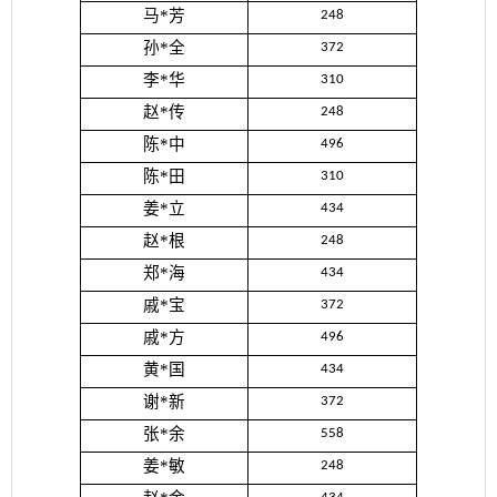
马*芳
248
孙*全
372
李*华
310
赵*传
248
陈*中
496
陈*田
310
姜*立
434
赵*根
248
郑*海
434
戚*宝
372
戚*方
496
黄*国
434
谢*新
372
张*余
558
姜*敏
248