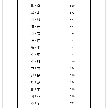
时*岚
310
杨*明
372
马*斌
372
黄*元
372
马*庭
434
马*连
372
梁*平
372
姚*年
372
姚*月
310
卞*前
434
赵*楚
310
姚*龙
434
时*中
310
孙*业
310
张*全
372