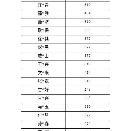
许*青
310
薛*胜
434
聂*防
310
耿*保
558
徐*其
372
彭*民
372
戚*山
372
王*兴
310
文*来
434
张*宽
310
甘*好
248
甘*兴
558
马*玉
310
付*昌
372
孙*春
434