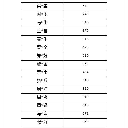
梁*宝
372
时*多
248
马*生
310
王*昌
372
黄*生
310
曹*全
620
郑*好
310
戚*金
434
曹*宝
434
张*兵
310
周*清
310
周*贤
310
周*贤
310
马*宏
372
张*好
434