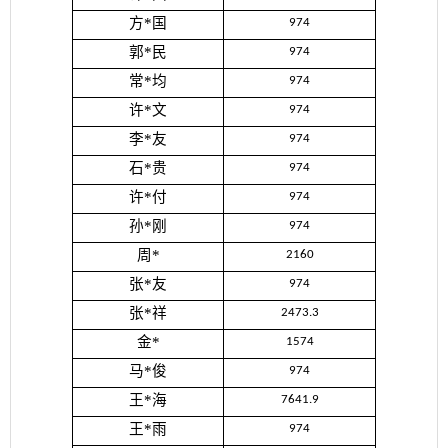
方*国
974
郭*民
974
常*均
974
许*文
974
李*友
974
石*贵
974
许*付
974
孙*刚
974
周*
2160
张*友
974
张*祥
2473.3
金*
1574
马*俊
974
王*海
7641.9
王*雨
974