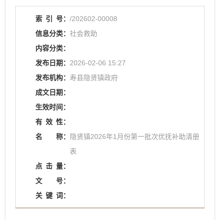
索
引
号：
/202602-00008
信息分类：
社会救助
内容分类：
发布日期：
2026-02-06 15:27
发布机构：
寿县隐贤镇政府
成文日期：
生效时间：
有
效
性：
名
称：
隐贤镇2026年1月份第一批次优抚补助清册
表
点
击
量：
文
号：
关
键
词：