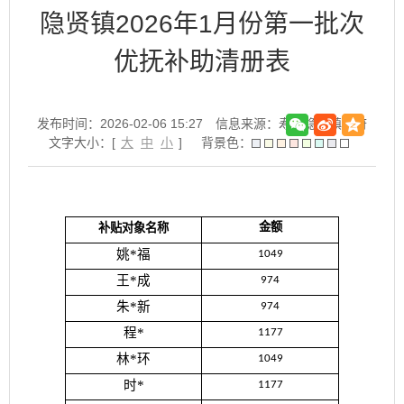
隐贤镇2026年1月份第一批次
优抚补助清册表
发布时间：2026-02-06 15:27
信息来源：寿县隐贤镇政府
文字大小：[
大
中
小
]
背景色：
补贴对象名称
金额
姚*福
1049
王*成
974
朱*新
974
程*
1177
林*环
1049
时*
1177