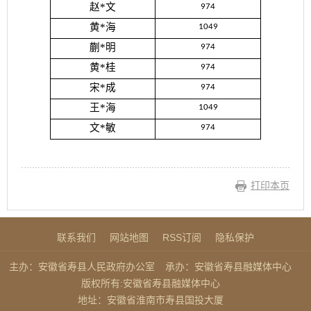
赵*文
974
黄*海
1049
蒯*明
974
黄*桂
974
宋*成
974
王*海
1049
文*敏
974
打印本页
联系我们
网站地图
RSS订阅
隐私保护
主办：安徽省寿县人民政府办公室
承办：安徽省寿县融媒体中心
版权所有:安徽省寿县融媒体中心
地址：安徽省淮南市寿县国投大厦