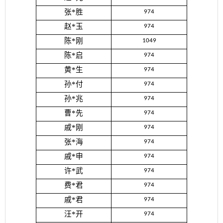
张*胜
974
赵*玉
974
陈*刚
1049
陈*启
974
黄*生
974
孙*付
974
孙*兆
974
曹*先
974
戚*刚
974
张*海
974
戚*申
974
许*武
974
费*君
974
戚*君
974
汪*开
974