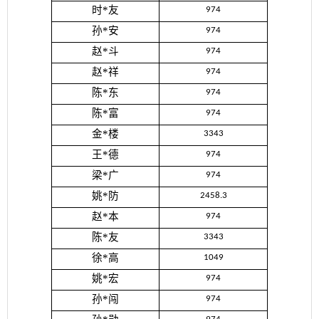
时*友
974
孙*安
974
赵*斗
974
赵*祥
974
陈*东
974
陈*富
974
金*楼
3343
王*德
974
梁*广
974
姚*防
2458.3
赵*本
974
陈*友
3343
徐*高
1049
姚*宏
974
孙*闯
974