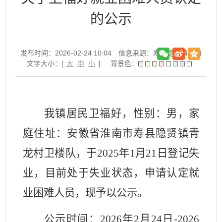
的公示
发布时间：2026-02-24 10:04
信息来源：寿县隐贤镇政府
文字大小：[
大
中
小
]
背景色：
我镇
居民卫福好
，性别
：男
，家
庭住址：安徽省淮南市寿县隐贤镇
青
龙村卫楼队
，
于
20
25
年
1
月
21
日登记失
业，目前处于失业状态，申请认定就
业困难人员，现予以公示。
公示时间：
202
6
年
2
月
24
日
-20
26