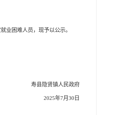
定就业困难人员，现予以公示。
寿县隐贤镇人民政府
202
5
年
7
月
30
日