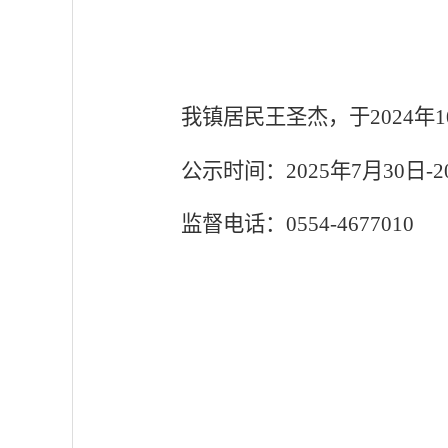
我镇
居民王圣杰
，于
20
24
年
1
公示时间：
202
5
年
7
月
30
日
-2
监督电话：
0554-4677010