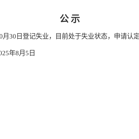
公
示
0
月
30
日登记失业，目前处于失业状态，申请认
0
25
年
8
月
5
日