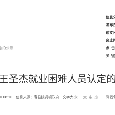
信息
发布
成文
废止
定的公示
点
击
关
键
王圣杰就业困难人员认定
 08:10
信息来源：寿县隐贤镇政府
文字大小：[
大
中
小
]
背景