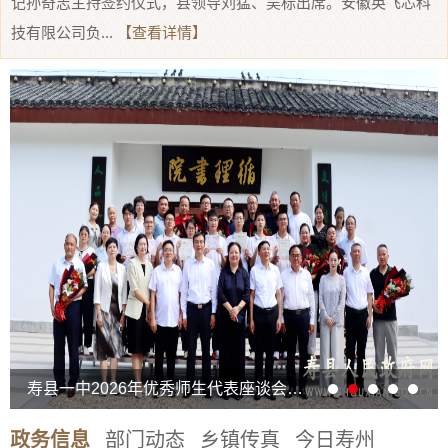
记孙奇志主持签约仪式，县领导刘猛、吴标出席。安徽英飞芯科
技有限公司负...
【查看详情】
寿县一中2026年优秀师生代表座谈会召开
政务信息
部门动态
乡镇传真
今日寿州