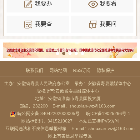
我要办
我要看
我要查
我要问
联系我们
网站地图
RSS订阅
隐私保护
主办：安徽省寿县人民政府办公室
承办：安徽省寿县融媒体中心
版权所有:安徽省寿县融媒体中心
地址：安徽省淮南市寿县国投大厦
邮编：232200
E-mail：shouxian-wz@163.com
皖公网安备 34042202000005号
皖ICP备19025266号-1
网站标识码：3415210027
本站已支持IPV6访问
互联网违法和不良信息举报邮箱
E-mail：shouxian-wz@163.com
网上有害信息举报专区