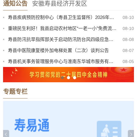
通知公告
安徽寿县经济开发区
关于台风“白海豚”影响期间城区车辆临时避险停放的友情公告
08-10
寿县疾病预防控制中心（寿县卫生监督所）2026年传染病核酸检测试剂及耗材询价通知书
08-10
重磅民生利好！我县启动农村地区“一老一小”免费流感疫苗接种需求摸底
08-10
寿县防汛抗旱指挥部关于启动防汛防台风四级应急响应的通知
08-08
寿县中医院康复楼外加电梯处置（二次）谈判公告
08-07
寿县机关事务管理服务中心与淮南东华城市服务有限公司联合公开招聘物业服务工作人员公告
08-05
2026年寿县一中新桥校区公开招聘教师体检考察公告
08-05
【曝光·第104期】寿县这些人不戴头盔已被“抓拍”！
08-04
专题专栏
2026年寿县公开选调高中教师专业测试成绩公告
08-04
寿县科技学校新校区食堂招募合作方公告
08-10
关于台风“白海豚”影响期间城区车辆临时避险停放的友情公告
08-10
寿县疾病预防控制中心（寿县卫生监督所）2026年传染病核酸检测试剂及耗材询价通知书
08-10