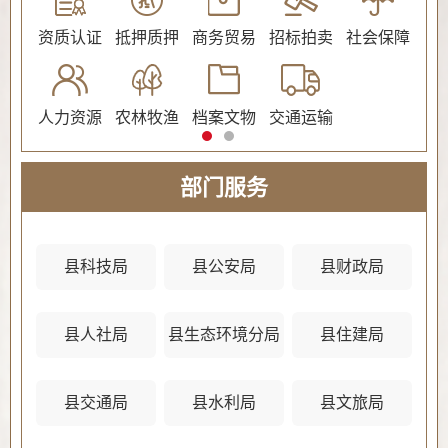
公证
资质认证
抵押质押
商务贸易
招标拍卖
社会保障
民
人力资源
农林牧渔
档案文物
交通运输
法
部门服务
县科技局
县公安局
县财政局
县人社局
县生态环境分局
县住建局
县
县交通局
县水利局
县文旅局