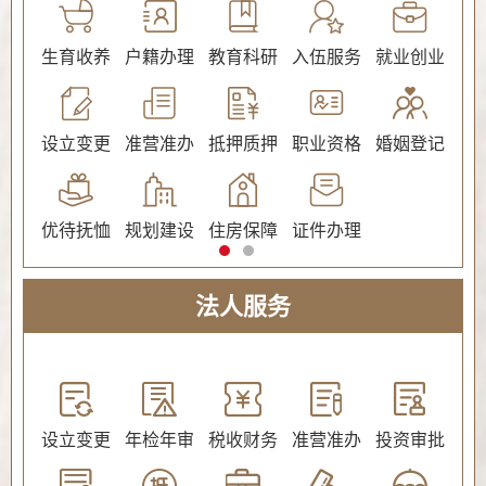
公证
生育收养
户籍办理
教育科研
入伍服务
就业创业
交
社会保障（社会保险、社会救助）
设立变更
准营准办
抵押质押
职业资格
婚姻登记
环
优待抚恤
规划建设
住房保障
证件办理
法人服务
教育
设立变更
年检年审
税收财务
准营准办
投资审批
环