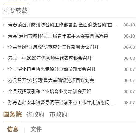
重要转载
寿春镇召开防汛防台风工作部署会 全面迎战台风“白海豚”
08-10
寿县“寿州古城杯”第三届青年歌手大奖赛圆满落幕
08-10
全县台风“白海豚”防范应对工作部署会议召开
08-08
寿县一中2026年优秀师生代表座谈会召开
08-08
全县深化扫黑除恶专项斗争动员部署会召开
08-07
寿县召开“六张网”重大基础设施项目谋划会
08-07
全县双招双引和产业培育业务培训会开班
08-07
孙奇志赴安丰镇督导调研当前重点工作并走访慰问特困家庭
08-07
国务院
省政府
市政府
2026年寿县公开选调高中教师专业测试成绩公告
08-04
信息
文件
寿县科技学校新校区食堂招募合作方公告
08-10