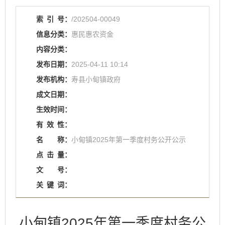
索
引
号：
/202504-00049
信息分类：
惠民惠农资金
内容分类：
发布日期：
2025-04-11 10:14
发布机构：
寿县小甸镇政府
成文日期：
生效时间：
有
效
性：
名
称：
小甸镇2025年第一季度村务公开公示
点
击
量：
文
号：
关
键
词：
小甸镇2025年第一季度村务公