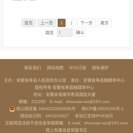
首页
上一页
1
2
下一页
尾页
确认
跳至
联系我们
网站地图
RSS订阅
隐私保护
主办：安徽省寿县人民政府办公室
承办：安徽省寿县融媒体中心
版权所有:安徽省寿县融媒体中心
地址：安徽省淮南市寿县国投大厦
邮编：232200
E-mail：shouxian-wz@163.com
皖公网安备 34042202000005号
皖ICP备19025266号-1
网站标识码：3415210027
本站已支持IPV6访问
互联网违法和不良信息举报邮箱
E-mail：shouxian-wz@163.com
网上有害信息举报专区