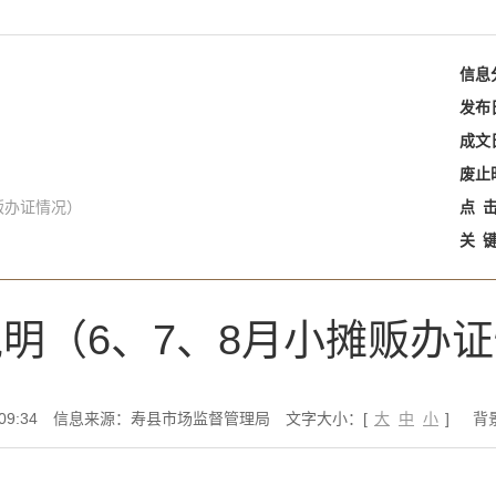
信息
发布
成文
废止
贩办证情况）
点
关
明（6、7、8月小摊贩办
9:34
信息来源：寿县市场监督管理局
文字大小：[
大
中
小
]
背