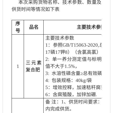
本次采购货物名称、技术参数、数量及
供货时间等情况如下表
序
品名
主要技术参数
号
主要技术参数
1
：参照
GB/T15063-2020,
总养
17
磷
17
钾
8
）（含氯高氯）
2:
单一养分测定值与标明值负
三元素
1
值不大于
1.5%
，
复合肥
3:
水溶性磷含量
≥
总有效磷含量
4:
包装规格：
40kg/
袋
5
：增效控释，加速秸秆腐熟。
6
：含腐殖酸，加锌加硼
.
备 注：
1
、供货时间要求：合同
内完成供货。