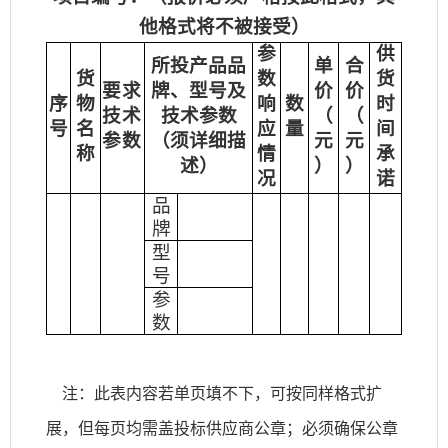
他格式将不被接受）
参
供
所投产品品
单
合
货
数
货
要求
牌、型号及
价
价
序
物
响
数
时
技术
技术参数
（
（
号
名
应
量
间
参数
（须详细描
元
元
称
情
承
述）
）
）
况
诺
品
牌
型
号
参
数
注：此表内容若单页填不下，可按同样格式扩
展，但每页均需盖投标供应商公章；必须确保公章