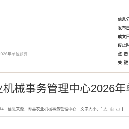
信息
发布
成文
废止
026年单位预算
点
击
关
键
机械事务管理中心2026
14
信息来源：寿县农业机械事务管理中心
文字大小：[
大
中
小
]