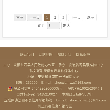
首页
上一页
1
2
3
下一页
尾页
确认
跳至
联系我们
网站地图
RSS订阅
隐私保护
主办：安徽省寿县人民政府办公室
承办：安徽省寿县融媒体中心
版权所有:安徽省寿县融媒体中心
地址：安徽省淮南市寿县国投大厦
邮编：232200
E-mail：shouxian-wz@163.com
皖公网安备 34042202000005号
皖ICP备19025266号-1
网站标识码：3415210027
本站已支持IPV6访问
互联网违法和不良信息举报邮箱
E-mail：shouxian-wz@163.com
网上有害信息举报专区