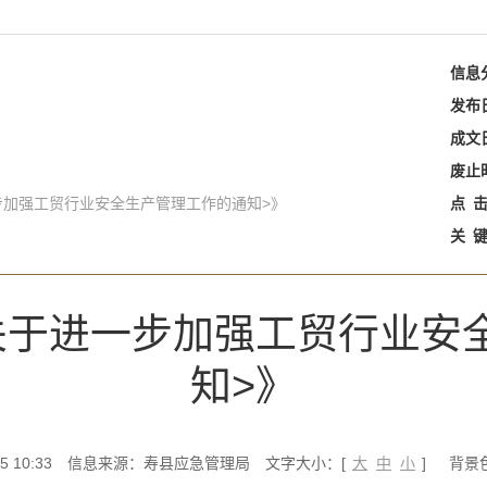
信息
发布
成文
废止
步加强工贸行业安全生产管理工作的通知>》
点
关
关于进一步加强工贸行业安
知>》
 10:33
信息来源：寿县应急管理局
文字大小：[
大
中
小
]
背景