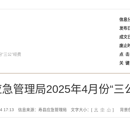
信息
发布
成文
废止
份“三公”经费
点
击
关
键
急管理局2025年4月份“三
 17:13
信息来源：寿县应急管理局
文字大小：[
大
中
小
]
背景