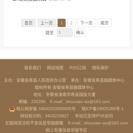
首页
上一页
1
2
下一页
尾页
确认
跳至
联系我们
网站地图
RSS订阅
隐私保护
主办：安徽省寿县人民政府办公室
承办：安徽省寿县融媒体中心
版权所有:安徽省寿县融媒体中心
地址：安徽省淮南市寿县国投大厦
邮编：232200
E-mail：shouxian-wz@163.com
皖公网安备 34042202000005号
皖ICP备19025266号-1
网站标识码：3415210027
本站已支持IPV6访问
互联网违法和不良信息举报邮箱
E-mail：shouxian-wz@163.com
网上有害信息举报专区