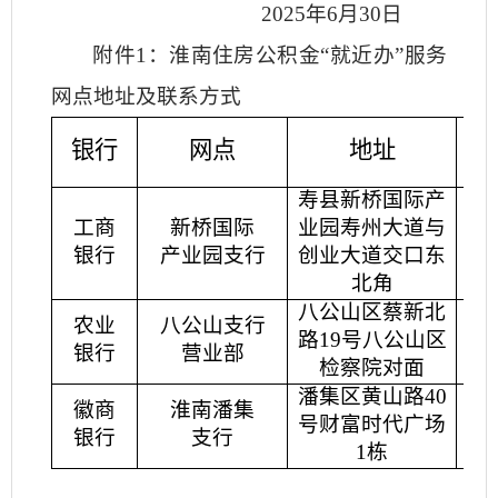
2025年6月30日
附件1：淮南住房公积金“就近办”服务
网点地址及联系方式
银行
网点
地址
寿县新桥国际产
工商
新桥国际
业园寿州大道与
银行
产业园支行
创业大道交口东
北角
八公山区蔡新北
农业
八公山支行
路
19号八公山区
银行
营业部
检察院对面
潘集区黄山路
40
徽商
淮南潘集
号财富时代广场
银行
支行
1栋