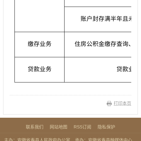
账户封存满半年且未在
缴存业务
住房公积金缴存查询、灵
贷款业务
贷款业务
打印本页
联系我们
网站地图
RSS订阅
隐私保护
主办：安徽省寿县人民政府办公室
承办：安徽省寿县融媒体中心