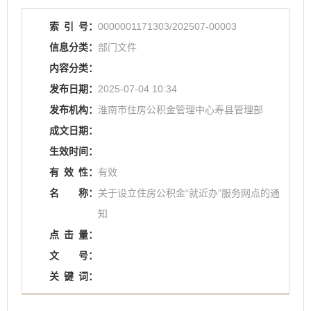
索
引
号：
0000001171303/202507-00003
信息分类：
部门文件
内容分类：
发布日期：
2025-07-04 10:34
发布机构：
淮南市住房公积金管理中心寿县管理部
成文日期：
生效时间：
有
效
性：
有效
名
称：
关于设立住房公积金“就近办”服务网点的通
知
点
击
量：
文
号：
关
键
词：