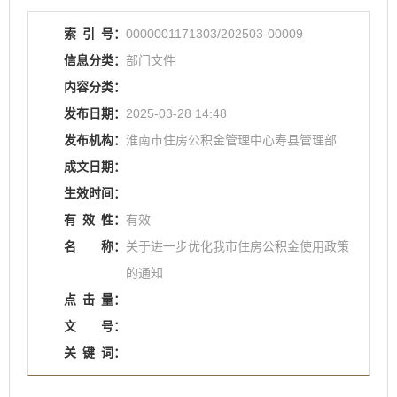
索
引
号：
0000001171303/202503-00009
信息分类：
部门文件
内容分类：
发布日期：
2025-03-28 14:48
发布机构：
淮南市住房公积金管理中心寿县管理部
成文日期：
生效时间：
有
效
性：
有效
名
称：
关于进一步优化我市住房公积金使用政策
的通知
点
击
量：
文
号：
关
键
词：