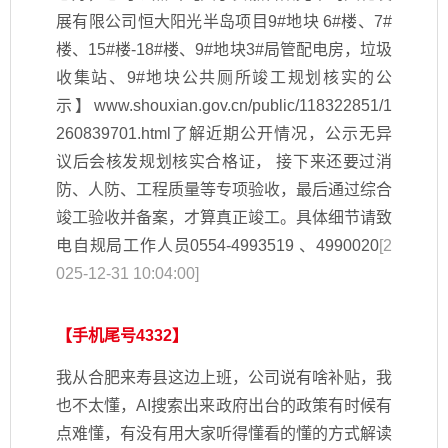
展有限公司恒大阳光半岛项目9#地块 6#楼、7#
楼、15#楼-18#楼、9#地块3#局管配电房，垃圾
收集站、9#地块公共厕所竣工规划核实的公
示】www.shouxian.gov.cn/public/118322851/1
260839701.html了解近期公开情况，公示无异
议后会核发规划核实合格证， 接下来还要过消
防、人防、工程质量等专项验收，最后通过综合
竣工验收并备案，才算真正竣工。具体细节请致
电自规局工作人员0554-4993519 、4990020
[2
025-12-31 10:04:00]
【手机尾号4332】
我从合肥来寿县这边上班，公司说有啥补贴，我
也不太懂，AI搜索出来政府出台的政策有时候有
点难懂，有没有用大家听得懂看的懂的方式解读