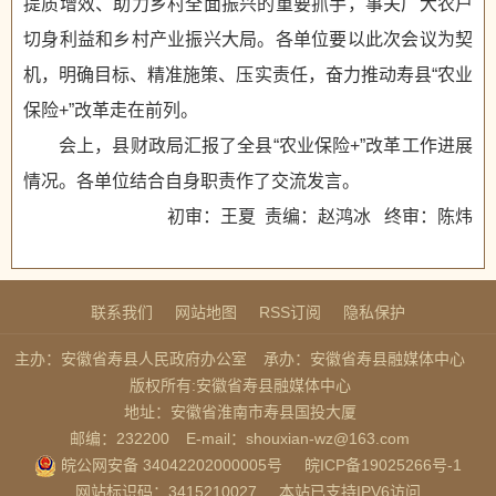
提质增效、助力乡村全面振兴的重要抓手，事关广大农户
切身利益和乡村产业振兴大局。各单位要以此次会议为契
机，明确目标、精准施策、压实责任，奋力推动寿县“农业
保险+”改革走在前列。
会上，县财政局汇报了全县“农业保险+”改革工作进展
情况。各单位结合自身职责作了交流发言。
初审：王夏 责编：赵鸿冰 终审：陈炜
联系我们
网站地图
RSS订阅
隐私保护
主办：安徽省寿县人民政府办公室
承办：安徽省寿县融媒体中心
版权所有:安徽省寿县融媒体中心
地址：安徽省淮南市寿县国投大厦
邮编：232200
E-mail：shouxian-wz@163.com
皖公网安备 34042202000005号
皖ICP备19025266号-1
网站标识码：3415210027
本站已支持IPV6访问