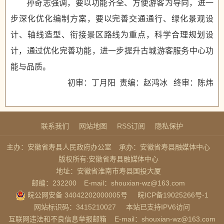
孙奇志强调，要以功能齐全、方便游客为导向，进一
步深化优化编制方案，要以完善交通通行、绿化景观设
计、轴线造型、衔接景区路线为重点，科学合理规划设
计，通过优化完善功能，进一步提升古城游客服务中心功
能与品质。
初审：丁月阳 责编：赵鸿冰 终审：陈炜
联系我们
网站地图
RSS订阅
隐私保护
主办：安徽省寿县人民政府办公室
承办：安徽省寿县融媒体中心
版权所有:安徽省寿县融媒体中心
地址：安徽省淮南市寿县国投大厦
邮编：232200
E-mail：shouxian-wz@163.com
皖公网安备 34042202000005号
皖ICP备19025266号-1
网站标识码：3415210027
本站已支持IPV6访问
互联网违法和不良信息举报邮箱
E-mail：shouxian-wz@163.com