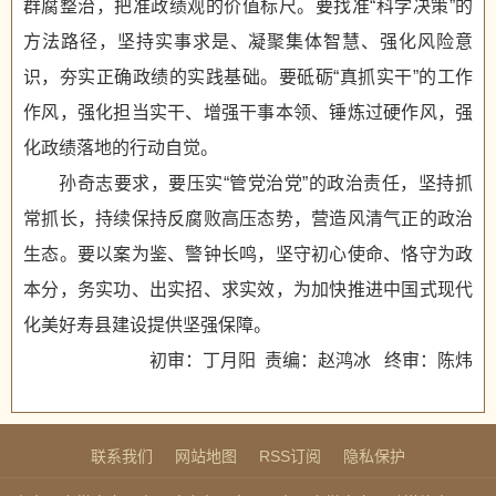
群腐整治，把准政绩观的价值标尺。要找准“科学决策”的
方法路径，坚持实事求是、凝聚集体智慧、强化风险意
识，夯实正确政绩的实践基础。要砥砺“真抓实干”的工作
作风，强化担当实干、增强干事本领、锤炼过硬作风，强
化政绩落地的行动自觉。
孙奇志要求，要压实“管党治党”的政治责任，坚持抓
常抓长，持续保持反腐败高压态势，营造风清气正的政治
生态。要以案为鉴、警钟长鸣，坚守初心使命、恪守为政
本分，务实功、出实招、求实效，为加快推进中国式现代
化美好寿县建设提供坚强保障。
初审：丁月阳 责编：赵鸿冰 终审：陈炜
联系我们
网站地图
RSS订阅
隐私保护