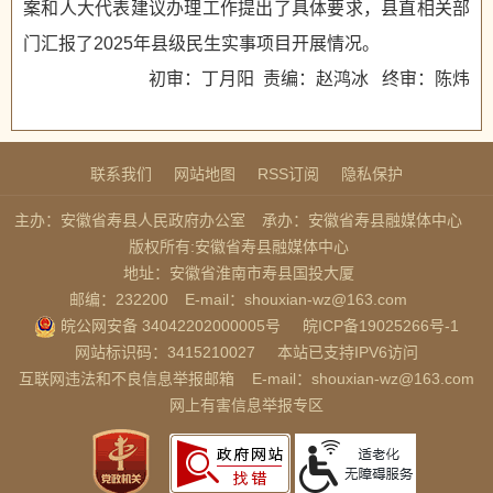
案和人大代表建议办理工作提出了具体要求，县直相关部
门汇报了2025年县级民生实事项目开展情况。
初审：丁月阳 责编：赵鸿冰 终审：陈炜
联系我们
网站地图
RSS订阅
隐私保护
主办：安徽省寿县人民政府办公室
承办：安徽省寿县融媒体中心
版权所有:安徽省寿县融媒体中心
地址：安徽省淮南市寿县国投大厦
邮编：232200
E-mail：shouxian-wz@163.com
皖公网安备 34042202000005号
皖ICP备19025266号-1
网站标识码：3415210027
本站已支持IPV6访问
互联网违法和不良信息举报邮箱
E-mail：shouxian-wz@163.com
网上有害信息举报专区