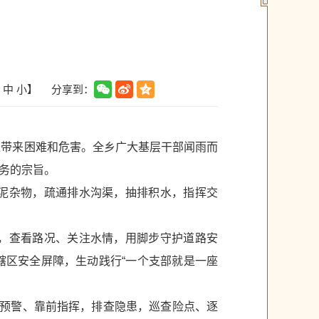
分享到：
中
小
】
长带来困难和危害。全乡广大基层干部闻雨而
务的宗旨。
淤泥杂物，疏通排水沟渠，抽排积水，指挥交
献，查看路况、关注水情，用脚步守护道路安
辖区安全屏障，生动践行“一个支部就是一座
前预警、靠前指挥，排查隐患，巡查险点、逐