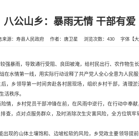
八公山乡：暴雨无情 干部有爱
息来源：寿县人民政府
作者：唐卫星
浏览次数：
430
字体【
大
的较强暴雨，导致通行受阻、良田被淹，给村民出行、农作物生
战在水情第一线，用实际行动诠释了共产党人全心全意为人民服
生后，乡领导第一时间奔赴各村居现场，组织乡村干部，清理
生活秩序。
雨险情，乡村党员干部冲锋在前，在风雨中逆行，在行动中奉
排查，点对点服务群众，及时消除次生灾害风险，全方位筑牢
对可能出现的山体土壤饱和、边坡松软的风险，乡党政主要领导提