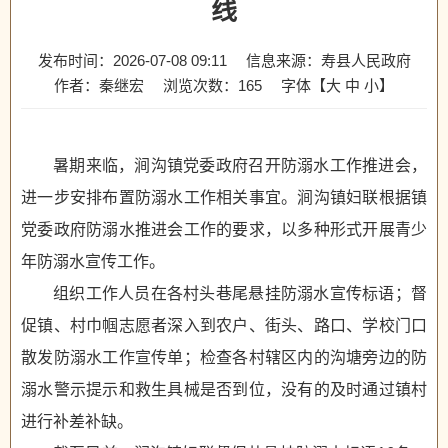
线
发布时间：2026-07-08 09:11
信息来源：寿县人民政府
作者：秦继宏
浏览次数：
165
字体【
大
中
小
】
暑期来临，涧沟镇党委政府召开防溺水工作推进会，
进一步安排布置防溺水工作相关事宜。涧沟镇妇联根据镇
党委政府防溺水推进会工作的要求，以多种形式开展青少
年防溺水宣传工作。
组织工作人员在各村头巷尾悬挂防溺水宣传标语；督
促镇、村巾帼志愿者深入到农户、街头、路口、学校门口
散发防溺水工作宣传单；检查各村辖区内的沟塘旁边的防
溺水警示提示和救生具械是否到位，没有的及时通过镇村
进行补差补缺。