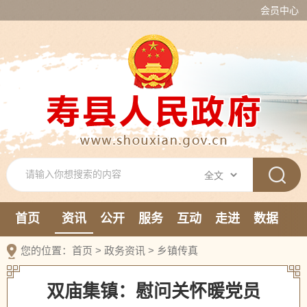
会员中心
首页
资讯
公开
服务
互动
走进
数据
新媒体
您的位置：
首页
>
政务资讯
>
乡镇传真
双庙集镇：慰问关怀暖党员