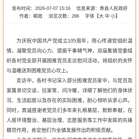
发布时间：2026-07-07 15:16
信息来源：寿县人民政府
作者：郗政
浏览次数：
286
字体【
大
中
小
】
为庆祝中国共产党成立105周年，用心传递党组织温
情，凝聚党员向心力、提振干事精气神，双庙集镇党委组
织各村党支部开展困难党员走访慰问活动，将组织的关怀
与温暖送到困难党员心坎上。
走访中，各村书记深入部分困难党员家中，与党员及
家属亲切交谈、拉家常、问冷暖，详细了解他们的身体状
况、生活起居以及存在的实际困难，耐心倾听诉求心声。
同时，真诚感谢老党员们多年来扎根基层、默默奉献，在
人居环境整治、基层治理、志愿服务等工作中发挥的先锋
模范作用，肯定他们为全镇发展作出的积极贡献。