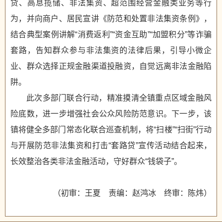
贷、高息揽储、非法集资、超范围经营金融类业务等行
为，并向商户、居民宣讲《防范和处置非法集资条例》，
结合典型案例讲解“消费返利”“资金互助”“加盟积分”等诈骗
套路，告知群众参与非法集资的法律后果，引导小微企
业、群众选择正规金融渠道投融资，自觉远离非法金融陷
阱。
此次多部门联合行动，精准摸清全镇重点区域金融风
险底数，进一步增强社会公众风险防范意识。下一步，该
镇将健全多部门常态化联合巡查机制，将“扫楼”“扫街”行动
与开展防范非法集资和打击“套路贷”宣传活动结合起来，
长效整治各类非法金融活动，守好群众“钱袋子”。
（初审：王夏 责编：赵鸿冰 终审：陈炜）