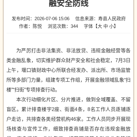
融安全防线
发布时间：2026-07-06 15:06
信息来源：寿县人民政府
作者：陈悦
浏览次数：
344
字体【
大
中
小
】
为严厉打击非法集资、非法放贷、违规金融经营等各
类金融乱象，切实维护群众财产安全和社会稳定，7月3日
上午，堰口镇财政中心所联合经发办、派出所、市场监管
所等多部门力量，组建专项工作组，开展金融领域乱象“扫
楼”“扫街”专项排查行动。
本次行动细化片区、分片推进，做到全域覆盖、不留
盲区。累计排查楼宇2座、街面4条，8名工作人员逐铺逐
户走访，共排查各类经营机构46家。工作人员同步开展现
场核查与宣传工作，细致排查商铺是否存在违规金融放