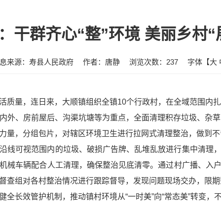
：干群齐心“整”环境 美丽乡村“
息来源：寿县人民政府
作者：唐静
浏览次数：
237
字体【
大
活质量，连日来，大顺镇组织全镇10个行政村，在全域范围内
内外、房前屋后、沟渠坑塘等为重点，全面清理积存垃圾、杂草
力量，分组包片，对辖区环境卫生进行拉网式清理整治，做到不
沿线可视范围内的垃圾、破损广告牌、乱堆乱放进行集中清理
机械车辆配合人工清理，确保整治见底清零。通过村广播、入
督查组对各村整治情况进行跟踪督导，发现问题现场交办，限期
健全长效管护机制，推动镇村环境从“一时美”向“常态美”转变，